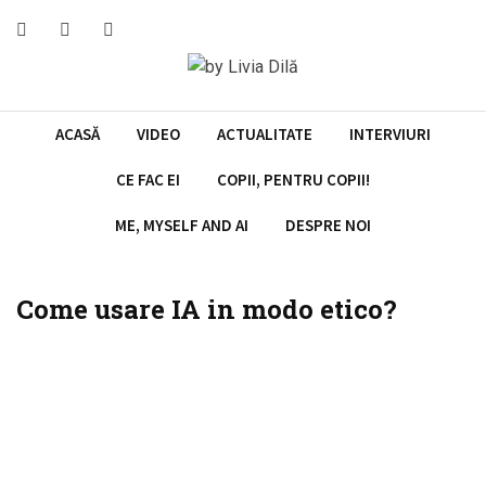
Skip
to
content
ACASĂ
VIDEO
ACTUALITATE
INTERVIURI
CE FAC EI
COPII, PENTRU COPII!
ME, MYSELF AND AI
DESPRE NOI
Come usare IA in modo etico?