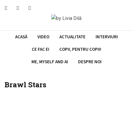
Skip
to
content
ACASĂ
VIDEO
ACTUALITATE
INTERVIURI
CE FAC EI
COPII, PENTRU COPII!
ME, MYSELF AND AI
DESPRE NOI
Brawl Stars