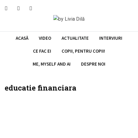
ACASĂ
VIDEO
ACTUALITATE
INTERVIURI
CE FAC EI
COPII, PENTRU COPII!
ME, MYSELF AND AI
DESPRE NOI
educatie financiara