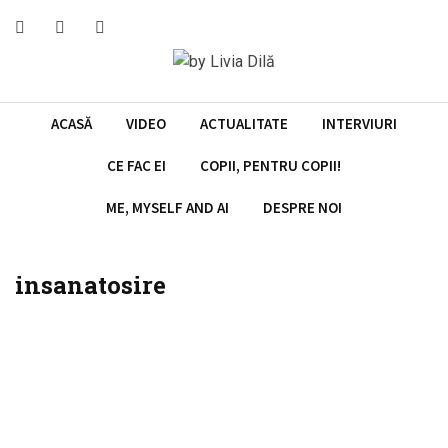
Skip
to
content
ACASĂ
VIDEO
ACTUALITATE
INTERVIURI
CE FAC EI
COPII, PENTRU COPII!
ME, MYSELF AND AI
DESPRE NOI
insanatosire