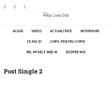
ACASĂ
VIDEO
ACTUALITATE
INTERVIURI
CE FAC EI
COPII, PENTRU COPII!
ME, MYSELF AND AI
DESPRE NOI
Post Single 2