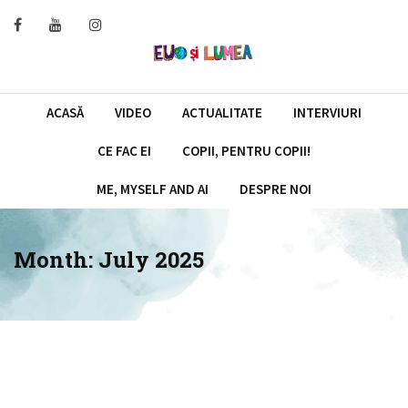
Skip
to
content
ACASĂ
VIDEO
ACTUALITATE
INTERVIURI
CE FAC EI
COPII, PENTRU COPII!
ME, MYSELF AND AI
DESPRE NOI
Month:
July 2025