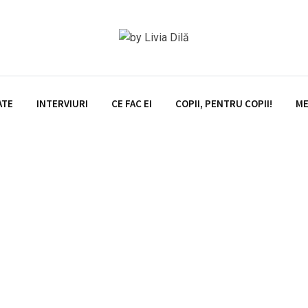
ATE
INTERVIURI
CE FAC EI
COPII, PENTRU COPII!
ME