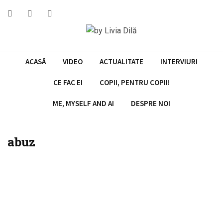
Skip
to
content
ACASĂ
VIDEO
ACTUALITATE
INTERVIURI
CE FAC EI
COPII, PENTRU COPII!
ME, MYSELF AND AI
DESPRE NOI
abuz