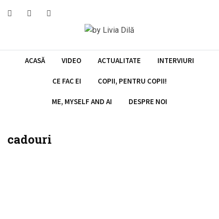
Skip
to
content
ACASĂ
VIDEO
ACTUALITATE
INTERVIURI
CE FAC EI
COPII, PENTRU COPII!
ME, MYSELF AND AI
DESPRE NOI
cadouri