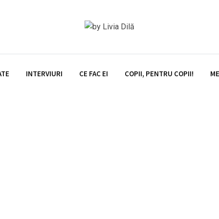
ATE
INTERVIURI
CE FAC EI
COPII, PENTRU COPII!
ME