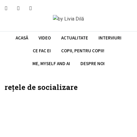
Skip
to
content
ACASĂ
VIDEO
ACTUALITATE
INTERVIURI
CE FAC EI
COPII, PENTRU COPII!
ME, MYSELF AND AI
DESPRE NOI
rețele de socializare