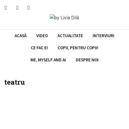
Skip
to
content
ACASĂ
VIDEO
ACTUALITATE
INTERVIURI
CE FAC EI
COPII, PENTRU COPII!
ME, MYSELF AND AI
DESPRE NOI
teatru