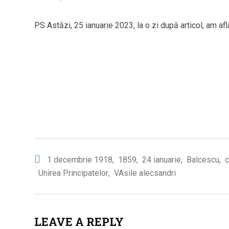
PS Astăzi, 25 ianuarie 2023, la o zi după articol, am aflat
1 decembrie 1918
,
1859
,
24 ianuarie
,
Balcescu
,
c
Unirea Principatelor
,
VAsile alecsandri
LEAVE A REPLY