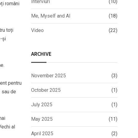
Interviuri
(10)
oți români
Me, Myself and AI
(18)
ru toți
Video
(22)
-și
ARCHIVE
me.
November 2025
(3)
zent pentru
October 2025
(1)
e sau de
July 2025
(1)
mai
May 2025
(11)
Vechi al
April 2025
(2)