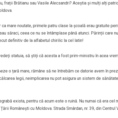
frații Brătianu sau Vasile Alecsandri? Aceștia și mulți alți patri
oldova.
r ca mare noutate, primele patru clase la școală erau gratuite pent
ți sau săraci, ceea ce nu se întâmplase până atunci. Părinții care nu
t definitiv de la alfabetul chirilic la cel latin!
edeți statuia, să știți că acesta a fost prim-ministru în acea vre
ormeze o țară mare, rămâne să ne întrebăm ce datorie avem în pre
încălcarea legii, neimplicarea nu pot asigura un sistem de sănătat
degrabă exista, pentru că acum este o ruină. Nu numai că era cel 
a Țării Românești cu Moldova. Strada Smârdan, nr. 39, din Centrul 