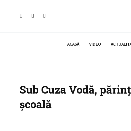
Skip
to
content
ACASĂ
VIDEO
ACTUALIT
Sub Cuza Vodă, părinț
școală