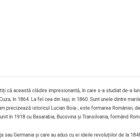
știți că această clădire impresionantă, în care s-a studiat de-a lun
uza, în 1864. La fel cea din Iași, in 1860. Sunt unele dintre marile
 cum precizează istoricul Lucian Boia-, este formarea României, de
unit în 1918 cu Basarabia, Bucovina și Transilvania, formând Rom
nța sau Germania și care au adus cu ei ideile revoluțiilor de la 184