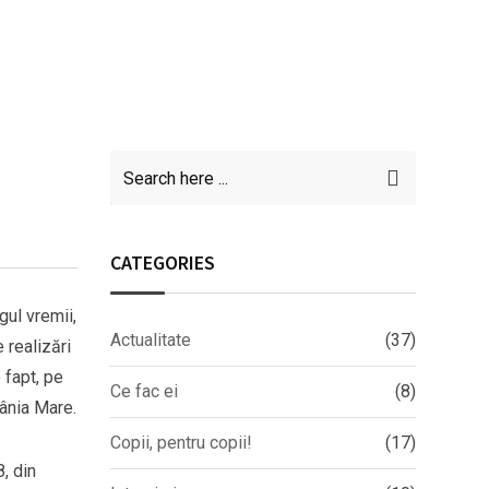
CATEGORIES
gul vremii,
Actualitate
(37)
 realizări
 fapt, pe
Ce fac ei
(8)
ânia Mare.
Copii, pentru copii!
(17)
8, din