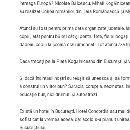
întreaga Europă? Nicolae Bălcescu, Mihail Kogălniceanu, 
au realizat Unirea românilor din Țara Românească și M
Atunci au fost pentru prima dată organizate județele, ia
copiii, atât pentru băieți cât și pentru fete, fie ei boga
dădeau copiii la școală erau amendați. Tot atunci s-a trecu
Dacă treceți pe la Piața Kogălniceanu din București și v
Și dacă înaintașii noștri au reușit să unească și să f
a construi un viitor bun? Sărăcia, corupția, necinstea, 
educație bun, nici drumuri și autostrăzi.
Există un hotel în București, Hotel Concordia sau mai 
sofisticat la vremea aceea, dar acolo s-a plănuit unire
Bucureștiului.