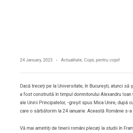
24 January, 2023
Actualitate
,
Copii, pentru copii!
Dacă treceți pe la Universitate, în București, atunci să 
a fost construită în timpul domnitorului Alexandru Ioan C
ale Unirii Principatelor, -greșit spus Mica Unire, după
care o sărbătorim la 24 ianuarie. Această Românie s-a 
Vă mai amintiți de tinerii români plecați la studii în Fra