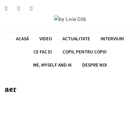
ACASĂ
VIDEO
ACTUALITATE
INTERVIURI
CE FAC EI
COPII, PENTRU COPII!
ME, MYSELF AND AI
DESPRE NOI
aer