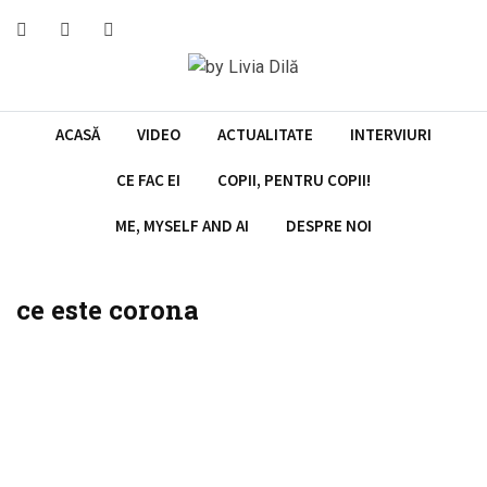
Skip
to
content
ACASĂ
VIDEO
ACTUALITATE
INTERVIURI
CE FAC EI
COPII, PENTRU COPII!
ME, MYSELF AND AI
DESPRE NOI
ce este corona