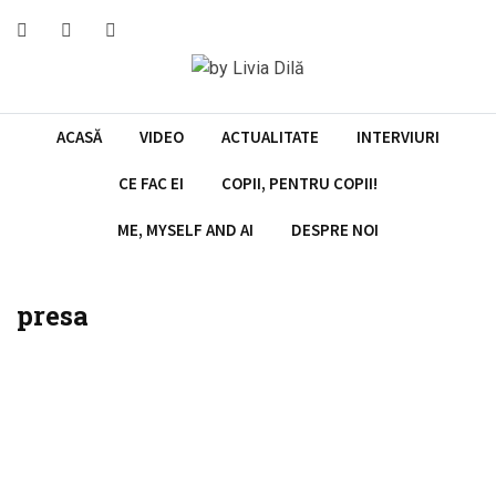
Skip
to
content
ACASĂ
VIDEO
ACTUALITATE
INTERVIURI
CE FAC EI
COPII, PENTRU COPII!
ME, MYSELF AND AI
DESPRE NOI
presa