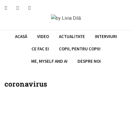
ACASĂ
VIDEO
ACTUALITATE
INTERVIURI
CE FAC EI
COPII, PENTRU COPII!
ME, MYSELF AND AI
DESPRE NOI
coronavirus